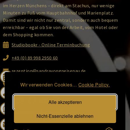
im Herzen Münchens – direkt am Stachus, nur wenige
Minuten zu Fuß vom Hauptbahnhof und Marienplatz.
Damit sind wir nicht nur zentral, sondern auch bequem
erreichbar – egal ob Sie von der Arbeit, vom Hotel oder
dem Shopping kommen.
Studiobookr - Online Terminbuchung
+49 (0) 89 998 2950 60
rezeption@sandravongneisenau.de
Ottostraße 2, 80333 München
Wir verwenden Cookies…
Cookie Policy.
Alle akzeptieren
DATENSCHUTZ
|
IMPRESSUM
|
AGB
Nicht-Essenzielle ablehnen