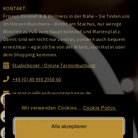
KONTAKT
Friseur, Kosmetik & Wellness in der Nähe – Sie finden uns
im Herzen Münchens – direkt am Stachus, nur wenige
Minuten zu Fuß vom Hauptbahnhof und Marienplatz.
Damit sind wir nicht nur zentral, sondern auch bequem
erreichbar – egal ob Sie von der Arbeit, vom Hotel oder
dem Shopping kommen.
Studiobookr - Online Terminbuchung
+49 (0) 89 998 2950 60
rezeption@sandravongneisenau.de
Ottostraße 2, 80333 München
Wir verwenden Cookies…
Cookie Policy.
Alle akzeptieren
DATENSCHUTZ
|
IMPRESSUM
|
AGB