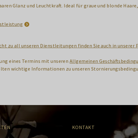
aaren Glanz und Leuchtkraft. Ideal für graue und blonde Haare
stleistung
cht zu all unseren Dienstleitungen finden Sie auch in unserer P
chung eines Termins mit unseren
Allgemeinen Geschäftsbeding
lten wichtige Informationen zu unseren Stornierungsbeding
ITEN
KONTAKT