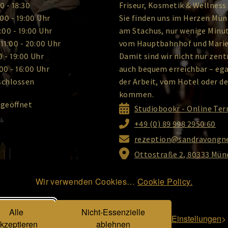
0 - 18:30
Friseur, Kosmetik & Wellness 
:00 - 19:00 Uhr
Sie finden uns im Herzen Mün
:00 - 19:00 Uhr
am Stachus, nur wenige Minu
11:00 - 20:00 Uhr
vom Hauptbahnhof und Marie
0 - 19:00 Uhr
Damit sind wir nicht nur zent
00 - 16:00 Uhr
auch bequem erreichbar – ega
schlossen
der Arbeit, vom Hotel oder 
kommen.
 geöffnet
Studiobookr - Online Te
+49 (0) 89 998 2950 60
rezeption@sandravongne
Ottostraße 2, 80333 Mü
Wir verwenden Cookies…
Cookie Policy.
DATENSCHUTZ
|
IMPRESSUM
Alle
Nicht-Essenzielle
Einstellungen
kzeptieren
ablehnen