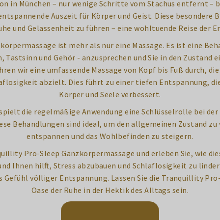
n in München – nur wenige Schritte vom Stachus entfernt – bi
ntspannende Auszeit für Körper und Geist. Diese besondere 
Ruhe und Gelassenheit zu führen – eine wohltuende Reise der Er
zkörpermassage ist mehr als nur eine Massage. Es ist eine Beha
ch, Tastsinn und Gehör - anzusprechen und Sie in den Zustand 
ühren wir eine umfassende Massage von Kopf bis Fuß durch, di
aflosigkeit abzielt. Dies führt zu einer tiefen Entspannung, d
Körper und Seele verbessert.
spielt die regelmäßige Anwendung eine Schlüsselrolle bei der
iese Behandlungen sind ideal, um den allgemeinen Zustand zu 
entspannen und das Wohlbefinden zu steigern.
uillity Pro-Sleep Ganzkörpermassage und erleben Sie, wie di
d Ihnen hilft, Stress abzubauen und Schlaflosigkeit zu linder
as Gefühl völliger Entspannung. Lassen Sie die Tranquillity P
Oase der Ruhe in der Hektik des Alltags sein.