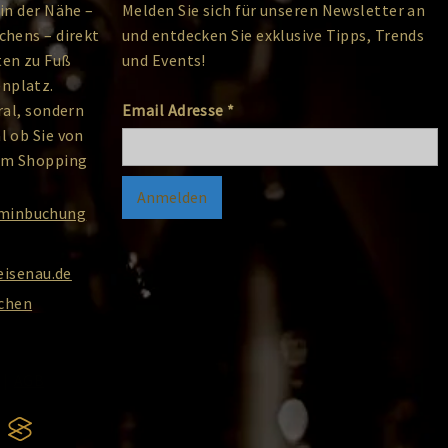
in der Nähe –
Melden Sie sich für unseren Newsletter an
chens – direkt
und entdecken Sie exklusive Tipps, Trends
ten zu Fuß
und Events!
nplatz.
ral, sondern
Email Adresse
*
l ob Sie von
dem Shopping
rminbuchung
isenau.de
nchen
|
AGB