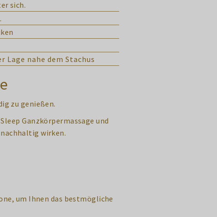
er sich.
.
iken
ver Lage nahe dem Stachus
de
dig zu genießen.
o-Sleep Ganzkörpermassage und
nachhaltig wirken.
Zone, um Ihnen das bestmögliche