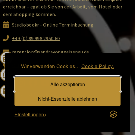
erreichbar – egal ob Sie von der Arbeit, vom Hotel oder
dem Shopping kommen.
Studiobookr - Online Terminbuchung
+49 (0) 89 998 2950 60
rezeption@sandravongneisenau.de
Ottostraße 2, 80333 München
Wir verwenden Cookies…
Cookie Policy.
Alle akzeptieren
DATENSCHUTZ
|
IMPRESSUM
|
AGB
Nicht-Essenzielle ablehnen
Einstellungen