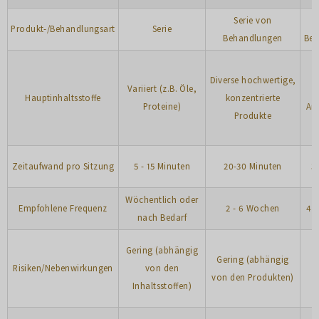
Serie von
S
Produkt-/Behandlungsart
Serie
Behandlungen
Beh
Diverse hochwertige,
Variiert (z.B. Öle,
P
Hauptinhaltsstoffe
konzentrierte
Proteine)
Am
Produkte
Zeitaufwand pro Sitzung
5 - 15 Minuten
20-30 Minuten
3
Wöchentlich oder
Empfohlene Frequenz
2 - 6 Wochen
4 
nach Bedarf
Gering (abhängig
Gering (abhängig
Risiken/Nebenwirkungen
von den
von den Produkten)
Inhaltsstoffen)