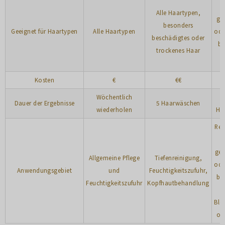
Alle Haartypen,
ge
besonders
Geeignet für Haartypen
Alle Haartypen
ode
beschädigtes oder
be
trockenes Haar
Kosten
€
€€
Wöchentlich
Dauer der Ergebnisse
5 Haarwäschen
wiederholen
Ha
Rep
ge
Allgemeine Pflege
Tiefenreinigung,
ode
Anwendungsgebiet
und
Feuchtigkeitszufuhr,
be
Feuchtigkeitszufuhr
Kopfhautbehandlung
H
Blo
od