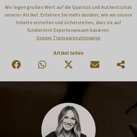
Wir legen großen Wert auf die Qualität und Authentizität
unserer Artikel. Erfahren Sie mehr darüber, wie wir unsere
Inhalte erstellen und sicherstellen, dass sie auf
fundiertem Expertenwissen basieren:
Unsere Transparenzhinweise
Artikel teilen